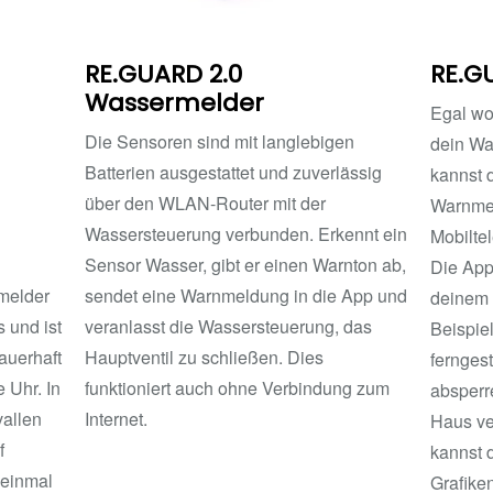
RE.GUARD 2.0
RE.G
Wassermelder
Egal wo 
Die Sensoren sind mit langlebigen
dein Wa
Batterien ausgestattet und zuverlässig
kannst 
über den WLAN-Router mit der
Warnmel
Wassersteuerung verbunden. Erkennt ein
Mobiltel
Sensor Wasser, gibt er einen Warnton ab,
Die App
melder
sendet eine Warnmeldung in die App und
deinem
 und ist
veranlasst die Wassersteuerung, das
Beispie
auerhaft
Hauptventil zu schließen. Dies
ferngest
 Uhr. In
funktioniert auch ohne Verbindung zum
absperr
vallen
Internet.
Haus ve
f
kannst d
 einmal
Grafiken