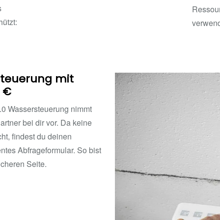
s
Ressour
ützt:
verwend
steuerung mit
 €
2.0 Wassersteuerung nimmt
rtner bei dir vor. Da keine
ht, findest du deinen
entes Abfrageformular. So bist
icheren Seite.